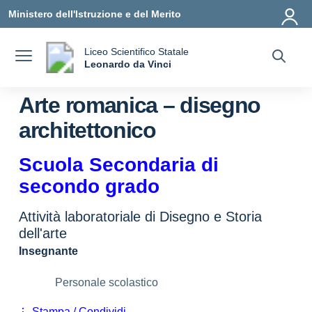
Vai ai contenuti
Vai al menu di navigazione
Vai al footer
Ministero dell'Istruzione e del Merito
Liceo Scientifico Statale
a
Leonardo da Vinci
— Visita la pagina iniziale della scuola
Arte romanica – disegno
architettonico
Scuola Secondaria di
secondo grado
Attività laboratoriale di Disegno e Storia
dell'arte
Insegnante
Personale scolastico
Stampa / Condividi