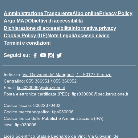
Amministrazione Trasparente
Albo online
Privacy Policy
Argo MAD
Obiettivi di accessibilità
Dichiarazione di accessibilità
Informativa privacy
Cookie Policy (UE)
Note Legali
Accesso civico
Termini e condizioni
Seguici su:
Indirizzo:
Via Giovanni de' Marignolli, 1 - 50127 Firenze
Centralino:
055 366951 / 055 366952
Email:
fips030006@istruzione.it
Posta elettronica certificata (PEC):
fips030006@pec.istruzione.it
Codice fiscale: 80022370482
Codice meccanografico:
fips030006
Codice Indice delle Pubbliche Amministrazioni (IPA):
istsc_fips030006
Liceo Scientifico Statale Leonardo da Vinci Via Giovanni de'