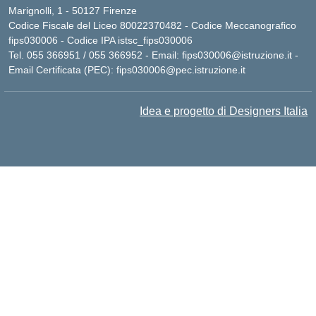
Marignolli, 1 - 50127 Firenze
Codice Fiscale del Liceo 80022370482 - Codice Meccanografico
fips030006 - Codice IPA istsc_fips030006
Tel. 055 366951 / 055 366952 - Email:
fips030006@istruzione.it
-
Email Certificata (PEC):
fips030006@pec.istruzione.it
Idea e progetto di Designers Italia