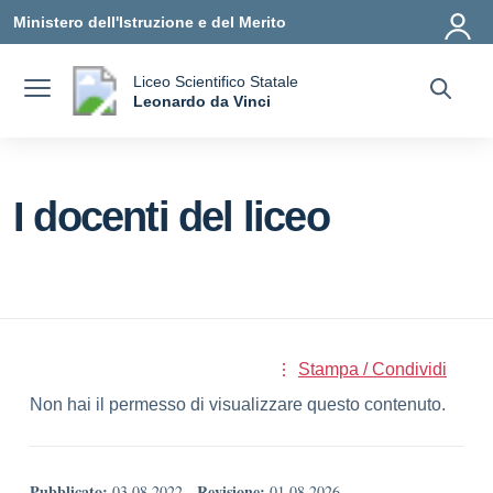
Vai ai contenuti
Vai al menu di navigazione
Vai al footer
Ministero dell'Istruzione e del Merito
Liceo Scientifico Statale
a
Leonardo da Vinci
— Visita la pagina iniziale della scuola
I docenti del liceo
Stampa / Condividi
Non hai il permesso di visualizzare questo contenuto.
Pubblicato:
Revisione:
03.08.2022
-
01.08.2026