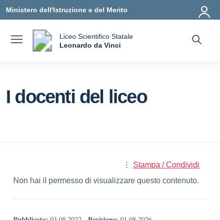
Vai ai contenuti
Vai al menu di navigazione
Vai al footer
Ministero dell'Istruzione e del Merito
Liceo Scientifico Statale
a
Leonardo da Vinci
— Visita la pagina iniziale della scuola
I docenti del liceo
Stampa / Condividi
Non hai il permesso di visualizzare questo contenuto.
Pubblicato:
Revisione:
03.08.2022
-
01.08.2026