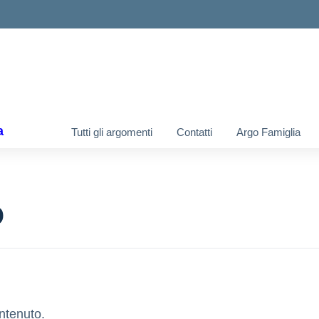
ella scuola
a
Tutti gli argomenti
Contatti
Argo Famiglia
o
ntenuto.