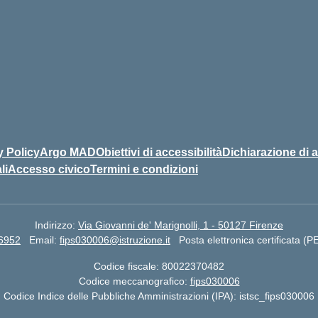
y Policy
Argo MAD
Obiettivi di accessibilità
Dichiarazione di a
li
Accesso civico
Termini e condizioni
Indirizzo:
Via Giovanni de' Marignolli, 1 - 50127 Firenze
66952
Email:
fips030006@istruzione.it
Posta elettronica certificata (
Codice fiscale: 80022370482
Codice meccanografico:
fips030006
Codice Indice delle Pubbliche Amministrazioni (IPA): istsc_fips030006