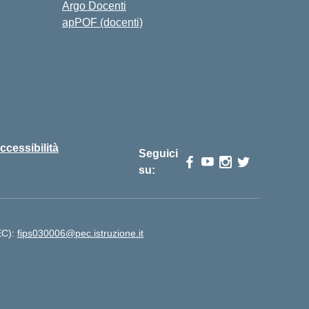
Argo Docenti
apPOF (docenti)
ccessibilità
Seguici
su:
PEC):
fips030006@pec.istruzione.it