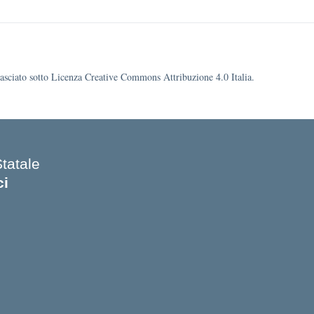
ilasciato sotto Licenza Creative Commons Attribuzione 4.0 Italia.
Statale
ci
 iniziale della scuola