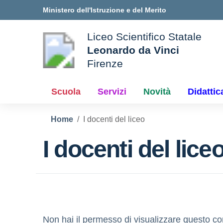
Vai ai contenuti
Vai al menu di navigazione
Vai al footer
Ministero dell'Istruzione e del Merito
Liceo Scientifico Statale
Leonardo da Vinci
Firenze
le della scuola
— Visita la pagina iniziale d
Scuola
Servizi
Novità
Didattic
Home
I docenti del liceo
I docenti del lice
Non hai il permesso di visualizzare questo co