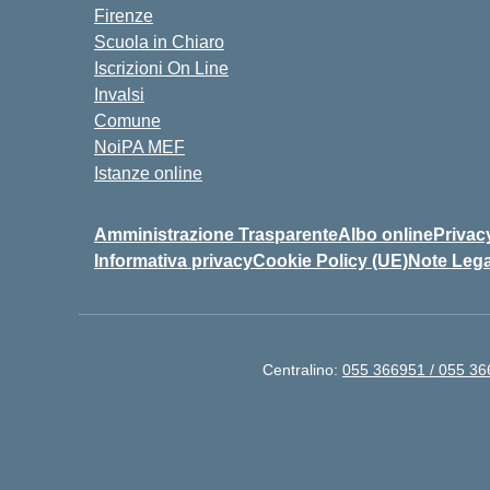
Firenze
Scuola in Chiaro
Iscrizioni On Line
Invalsi
Comune
NoiPA MEF
Istanze online
Amministrazione Trasparente
Albo online
Privac
Informativa privacy
Cookie Policy (UE)
Note Lega
Centralino:
055 366951 / 055 3