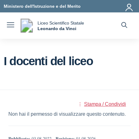
Vai ai contenuti
Vai al menu di navigazione
Vai al footer
Ministero dell'Istruzione e del Merito
Liceo Scientifico Statale
a
Leonardo da Vinci
— Visita la pagina iniziale della scuola
I docenti del liceo
Stampa / Condividi
Non hai il permesso di visualizzare questo contenuto.
Pubblicato:
Revisione:
03.08.2022
-
01.08.2026