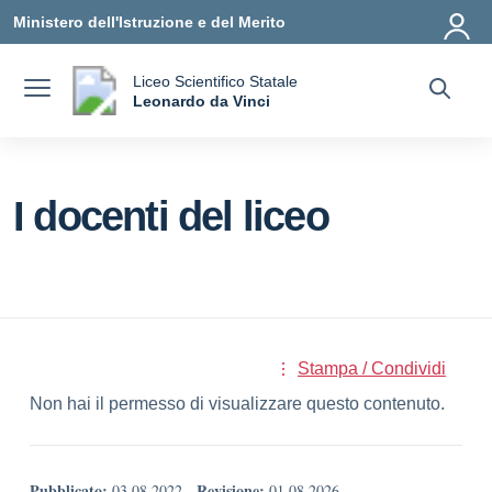
Vai ai contenuti
Vai al menu di navigazione
Vai al footer
Ministero dell'Istruzione e del Merito
Liceo Scientifico Statale
a
Leonardo da Vinci
— Visita la pagina iniziale della scuola
I docenti del liceo
Stampa / Condividi
Non hai il permesso di visualizzare questo contenuto.
Pubblicato:
Revisione:
03.08.2022
-
01.08.2026