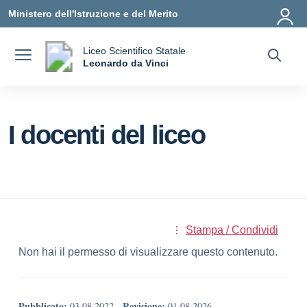
Vai ai contenuti
Vai al menu di navigazione
Vai al footer
Ministero dell'Istruzione e del Merito
Liceo Scientifico Statale
a
Leonardo da Vinci
— Visita la pagina iniziale della scuola
I docenti del liceo
Stampa / Condividi
Non hai il permesso di visualizzare questo contenuto.
Pubblicato:
Revisione:
03.08.2022
-
01.08.2026