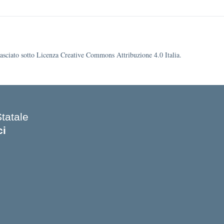
ilasciato sotto Licenza Creative Commons Attribuzione 4.0 Italia.
Statale
ci
 iniziale della scuola