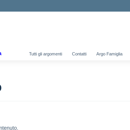
ella scuola
a
Tutti gli argomenti
Contatti
Argo Famiglia
o
ntenuto.