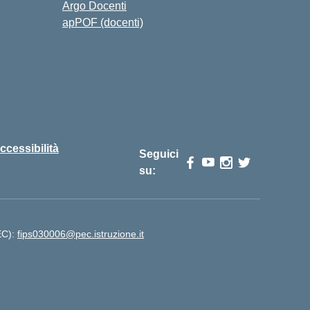
Argo Docenti
apPOF (docenti)
ccessibilità
Seguici
su:
PEC):
fips030006@pec.istruzione.it