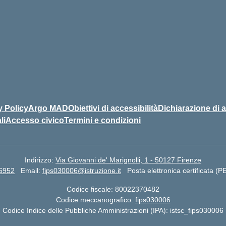
y Policy
Argo MAD
Obiettivi di accessibilità
Dichiarazione di a
li
Accesso civico
Termini e condizioni
Indirizzo:
Via Giovanni de' Marignolli, 1 - 50127 Firenze
66952
Email:
fips030006@istruzione.it
Posta elettronica certificata (
Codice fiscale: 80022370482
Codice meccanografico:
fips030006
Codice Indice delle Pubbliche Amministrazioni (IPA): istsc_fips030006