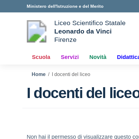
Vai ai contenuti
Vai al menu di navigazione
Vai al footer
Ministero dell'Istruzione e del Merito
Liceo Scientifico Statale
Leonardo da Vinci
Firenze
le della scuola
— Visita la pagina iniziale d
Scuola
Servizi
Novità
Didattic
Home
I docenti del liceo
I docenti del lice
Non hai il permesso di visualizzare questo co