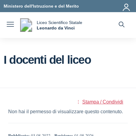
Vai ai contenuti
Vai al menu di navigazione
Vai al footer
Ministero dell'Istruzione e del Merito
Liceo Scientifico Statale
a
Leonardo da Vinci
— Visita la pagina iniziale della scuola
I docenti del liceo
Stampa / Condividi
Non hai il permesso di visualizzare questo contenuto.
Pubblicato:
Revisione:
03.08.2022
-
01.08.2026