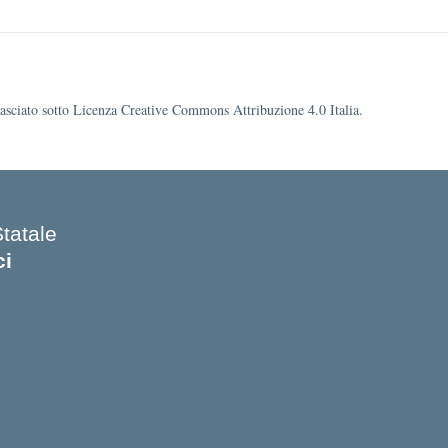
ilasciato sotto Licenza Creative Commons Attribuzione 4.0 Italia.
Statale
ci
 iniziale della scuola