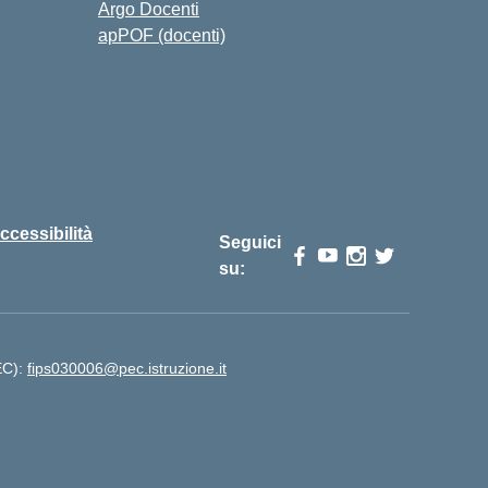
Argo Docenti
apPOF (docenti)
ccessibilità
Seguici
su:
PEC):
fips030006@pec.istruzione.it