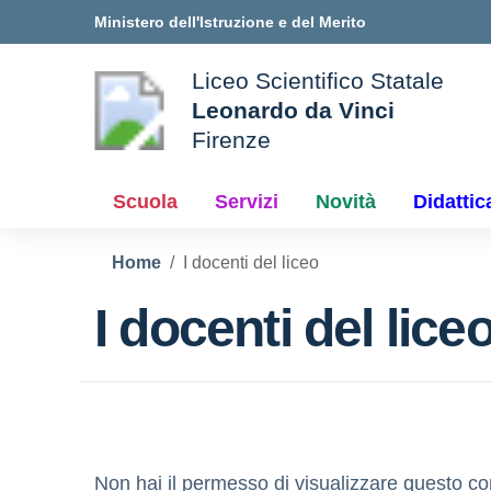
Vai ai contenuti
Vai al menu di navigazione
Vai al footer
Ministero dell'Istruzione e del Merito
Liceo Scientifico Statale
Leonardo da Vinci
Firenze
le della scuola
— Visita la pagina iniziale d
Scuola
Servizi
Novità
Didattic
Home
I docenti del liceo
I docenti del lice
Non hai il permesso di visualizzare questo co