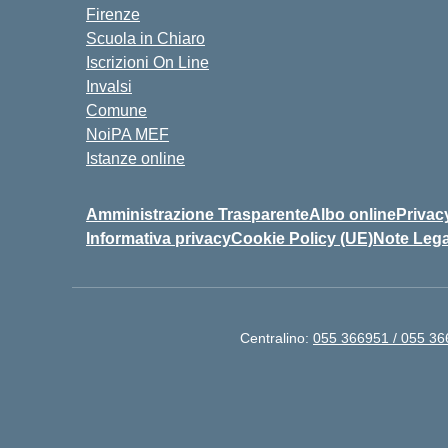
Firenze
Scuola in Chiaro
Iscrizioni On Line
Invalsi
Comune
NoiPA MEF
Istanze online
Amministrazione Trasparente
Albo online
Privac
Informativa privacy
Cookie Policy (UE)
Note Lega
Centralino:
055 366951 / 055 3