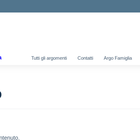
ella scuola
a
Tutti gli argomenti
Contatti
Argo Famiglia
o
ntenuto.