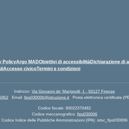
y Policy
Argo MAD
Obiettivi di accessibilità
Dichiarazione di a
li
Accesso civico
Termini e condizioni
Indirizzo:
Via Giovanni de' Marignolli, 1 - 50127 Firenze
66952
Email:
fips030006@istruzione.it
Posta elettronica certificata (
Codice fiscale: 80022370482
Codice meccanografico:
fips030006
Codice Indice delle Pubbliche Amministrazioni (IPA): istsc_fips030006