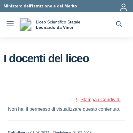
Vai ai contenuti
Vai al menu di navigazione
Vai al footer
Ministero dell'Istruzione e del Merito
Liceo Scientifico Statale
a
Leonardo da Vinci
— Visita la pagina iniziale della scuola
I docenti del liceo
Stampa / Condividi
Non hai il permesso di visualizzare questo contenuto.
Pubblicato:
Revisione:
03.08.2022
-
01.08.2026