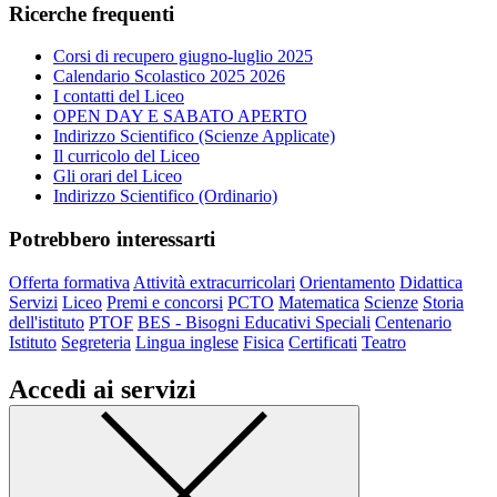
Ricerche frequenti
Corsi di recupero giugno-luglio 2025
Calendario Scolastico 2025 2026
I contatti del Liceo
OPEN DAY E SABATO APERTO
Indirizzo Scientifico (Scienze Applicate)
Il curricolo del Liceo
Gli orari del Liceo
Indirizzo Scientifico (Ordinario)
Potrebbero interessarti
Offerta formativa
Attività extracurricolari
Orientamento
Didattica
Servizi
Liceo
Premi e concorsi
PCTO
Matematica
Scienze
Storia
dell'istituto
PTOF
BES - Bisogni Educativi Speciali
Centenario
Istituto
Segreteria
Lingua inglese
Fisica
Certificati
Teatro
Accedi ai servizi