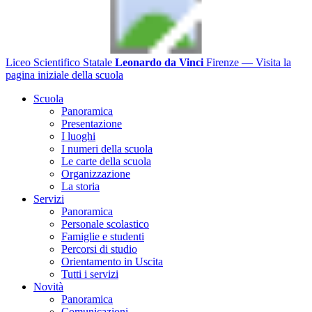
Liceo Scientifico Statale
Leonardo da Vinci
Firenze
— Visita la
pagina iniziale della scuola
Scuola
Panoramica
Presentazione
I luoghi
I numeri della scuola
Le carte della scuola
Organizzazione
La storia
Servizi
Panoramica
Personale scolastico
Famiglie e studenti
Percorsi di studio
Orientamento in Uscita
Tutti i servizi
Novità
Panoramica
Comunicazioni