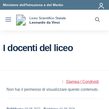
Vai ai contenuti
Vai al menu di navigazione
Vai al footer
Ministero dell'Istruzione e del Merito
Liceo Scientifico Statale
a
Leonardo da Vinci
— Visita la pagina iniziale della scuola
I docenti del liceo
Stampa / Condividi
Non hai il permesso di visualizzare questo contenuto.
Pubblicato:
Revisione:
03.08.2022
-
01.08.2026