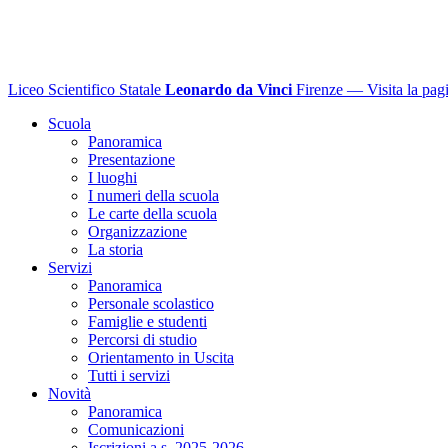
Liceo Scientifico Statale
Leonardo da Vinci
Firenze
— Visita la pagi
Scuola
Panoramica
Presentazione
I luoghi
I numeri della scuola
Le carte della scuola
Organizzazione
La storia
Servizi
Panoramica
Personale scolastico
Famiglie e studenti
Percorsi di studio
Orientamento in Uscita
Tutti i servizi
Novità
Panoramica
Comunicazioni
Iscrizioni a.s. 2025-2026