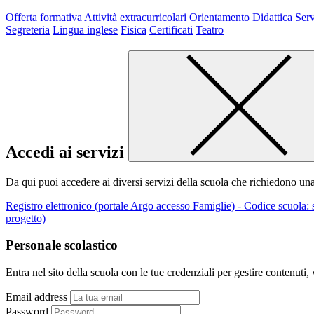
Offerta formativa
Attività extracurricolari
Orientamento
Didattica
Serv
Segreteria
Lingua inglese
Fisica
Certificati
Teatro
Accedi ai servizi
Da qui puoi accedere ai diversi servizi della scuola che richiedono un
Registro elettronico (portale Argo accesso Famiglie) - Codice scuola:
progetto)
Personale scolastico
Entra nel sito della scuola con le tue credenziali per gestire contenuti, v
Email address
Password