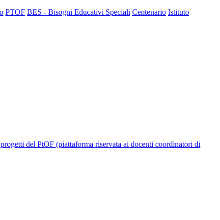
to
PTOF
BES - Bisogni Educativi Speciali
Centenario
Istituto
progetti del PtOF (piattaforma riservata ai docenti coordinatori di