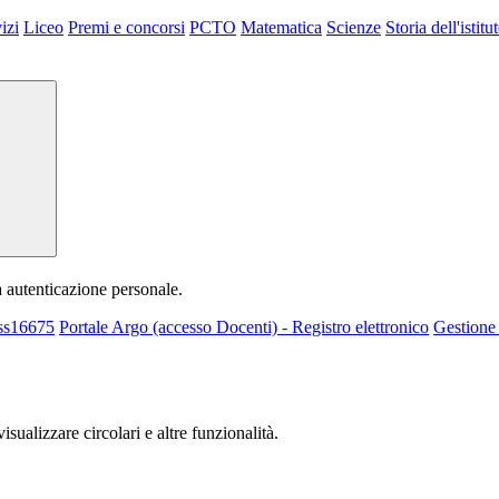
izi
Liceo
Premi e concorsi
PCTO
Matematica
Scienze
Storia dell'istitu
a autenticazione personale.
 ss16675
Portale Argo (accesso Docenti) - Registro elettronico
Gestione 
isualizzare circolari e altre funzionalità.