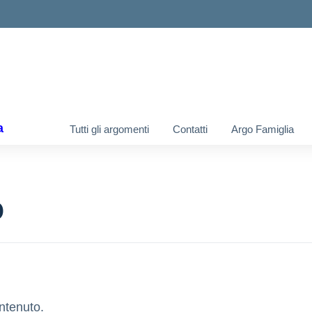
ella scuola
a
Tutti gli argomenti
Contatti
Argo Famiglia
o
ntenuto.