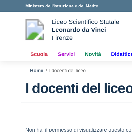
Vai ai contenuti
Vai al menu di navigazione
Vai al footer
Ministero dell'Istruzione e del Merito
Liceo Scientifico Statale
Leonardo da Vinci
Firenze
le della scuola
— Visita la pagina iniziale d
Scuola
Servizi
Novità
Didattic
Home
I docenti del liceo
I docenti del lice
Non hai il permesso di visualizzare questo co