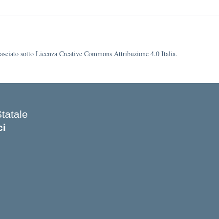
ilasciato sotto Licenza Creative Commons Attribuzione 4.0 Italia.
Statale
ci
 iniziale della scuola