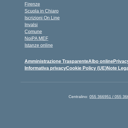
Firenze
Scuola in Chiaro
Iscrizioni On Line
Invalsi
Comune
NoiPA MEF
Istanze online
Amministrazione Trasparente
Albo online
Privac
Informativa privacy
Cookie Policy (UE)
Note Lega
Centralino:
055 366951 / 055 3