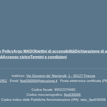
y Policy
Argo MAD
Obiettivi di accessibilità
Dichiarazione di a
li
Accesso civico
Termini e condizioni
Indirizzo:
Via Giovanni de' Marignolli, 1 - 50127 Firenze
66952
Email:
fips030006@istruzione.it
Posta elettronica certificata (
Codice fiscale: 80022370482
Codice meccanografico:
fips030006
Codice Indice delle Pubbliche Amministrazioni (IPA): istsc_fips030006