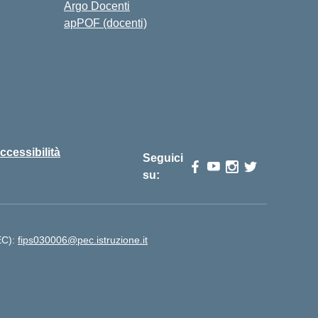
Argo Docenti
apPOF (docenti)
ccessibilità
Seguici
su:
PEC):
fips030006@pec.istruzione.it