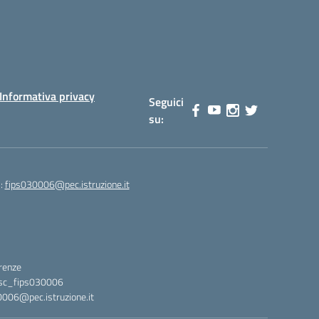
Informativa privacy
Seguici
su:
):
fips030006@pec.istruzione.it
irenze
stsc_fips030006
0006@pec.istruzione.it