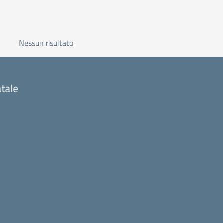
Nessun risultato
atale
niziale della scuola