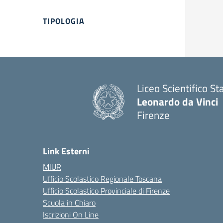
Filtri
TIPOLOGIA
Liceo Scientifico St
Leonardo da Vinci
Firenze
— Visita la pagina i
Link Esterni
MIUR
Ufficio Scolastico Regionale Toscana
Ufficio Scolastico Provinciale di Firenze
Scuola in Chiaro
Iscrizioni On Line