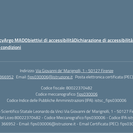
cy
Argo MAD
Obiettivi di accessibilità
Dichiarazione di accessibilità
 condizioni
Indirizzo:
Via Giovanni de' Marignolli, 1 - 50127 Firenze
 366952
Email:
fips030006@istruzione.it
Posta elettronica certificata (PEC
Codice fiscale: 80022370482
Codice meccanografico:
fips030006
Codice Indice delle Pubbliche Amministrazioni (IPA): istsc_fips030006
 Scientifico Statale Leonardo da Vinci Via Giovanni de' Marignolli, 1 - 50127 F
 del Liceo 80022370482 - Codice Meccanografico fips030006 - Codice IPA i
5 366952 - Email:
fips030006@istruzione.it
- Email Certificata (PEC):
fips03