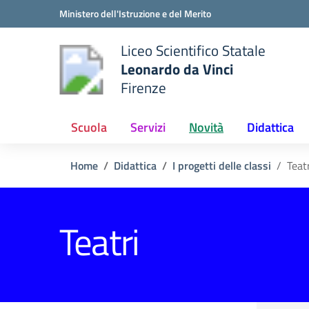
Vai ai contenuti
Vai al menu di navigazione
Vai al footer
Ministero dell'Istruzione e del Merito
Liceo Scientifico Statale
Leonardo da Vinci
Firenze
e della scuola
— Visita la pagina iniziale del
Scuola
Servizi
Novità
Didattica
Home
Didattica
I progetti delle classi
Teat
Teatri