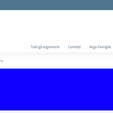
la scuola
Tutti gli argomenti
Contatti
Argo Famiglia
ro