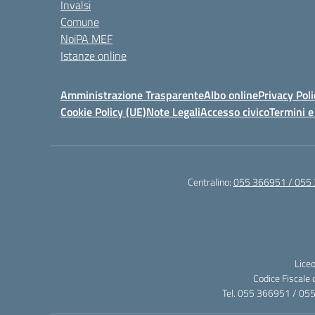
Invalsi
Comune
NoiPA MEF
Istanze online
Amministrazione Trasparente
Albo online
Privacy Poli
Cookie Policy (UE)
Note Legali
Accesso civico
Termini e
Centralino:
055 366951 / 055
Liceo
Codice Fiscale
Tel. 055 366951 / 05