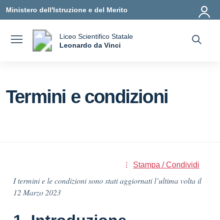
Vai ai contenuti
Vai al menu di navigazione
Vai al footer
Ministero dell'Istruzione e del Merito
Liceo Scientifico Statale
a
Leonardo da Vinci
— Visita la pagina iniziale della scuola
Termini e condizioni
Stampa / Condividi
I termini e le condizioni sono stati aggiornati l’ultima volta il
12 Marzo 2023