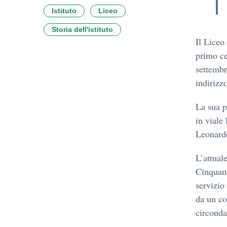
Istituto
Liceo
Storia dell'istituto
Il Liceo
primo ce
settembr
indirizzo
La sua p
in viale
Leonardo
L’attual
Cinquant
servizio 
da un co
circonda