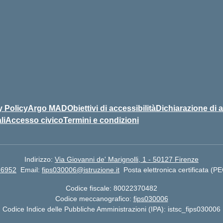
y Policy
Argo MAD
Obiettivi di accessibilità
Dichiarazione di a
li
Accesso civico
Termini e condizioni
Indirizzo:
Via Giovanni de' Marignolli, 1 - 50127 Firenze
66952
Email:
fips030006@istruzione.it
Posta elettronica certificata (P
Codice fiscale: 80022370482
Codice meccanografico:
fips030006
Codice Indice delle Pubbliche Amministrazioni (IPA): istsc_fips030006