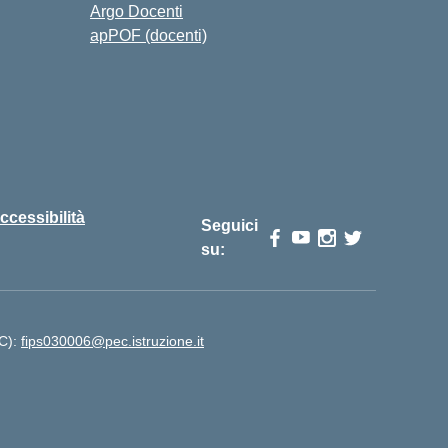
Argo Docenti
apPOF (docenti)
ccessibilità
Seguici
su:
EC):
fips030006@pec.istruzione.it