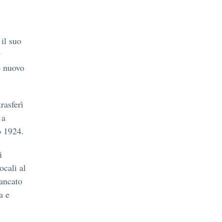
il suo
9
o nuovo
rasferì
 a
o 1924.
i
ocali al
iancato
a e