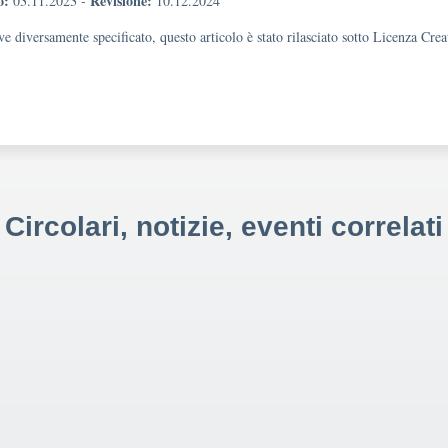
o:
Revisione:
03.11.2023
-
10.12.2024
e diversamente specificato, questo articolo è stato rilasciato sotto Licenza Cr
Circolari, notizie, eventi correlati