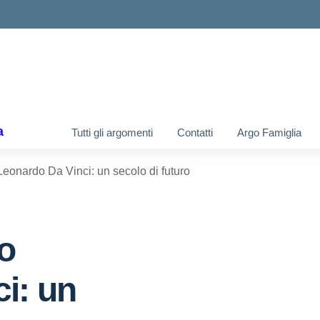
ella scuola
a
Tutti gli argomenti
Contatti
Argo Famiglia
 Leonardo Da Vinci: un secolo di futuro
co
i: un