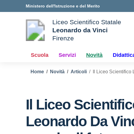
Vai ai contenuti
Vai al menu di navigazione
Vai al footer
Ministero dell'Istruzione e del Merito
Liceo Scientifico Statale
Leonardo da Vinci
Firenze
le della scuola
— Visita la pagina iniziale d
Scuola
Servizi
Novità
Didattic
Home
Novità
Articoli
Il Liceo Scientifico
Il Liceo Scientifi
Leonardo Da Vinc