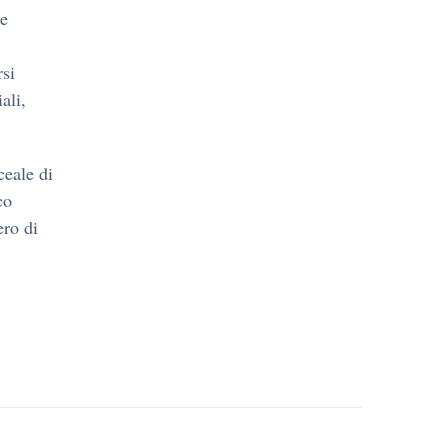
 e
rsi
ali,
ceale di
co
ro di