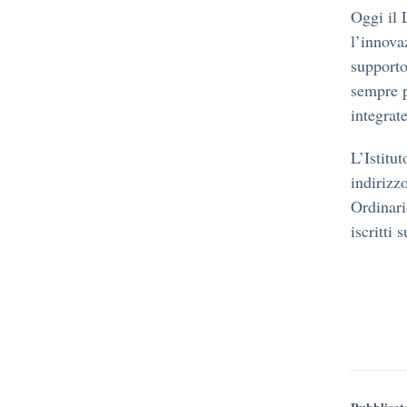
Oggi il 
l’innova
supporto
sempre p
integrat
L’Istitu
indirizz
Ordinari
iscritti 