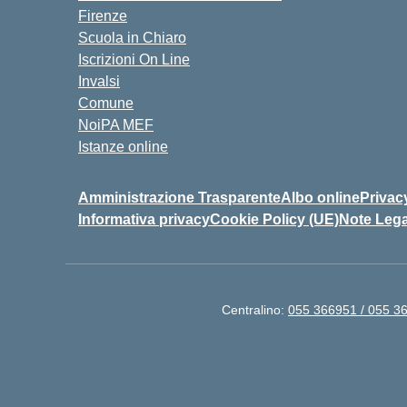
Firenze
Scuola in Chiaro
Iscrizioni On Line
Invalsi
Comune
NoiPA MEF
Istanze online
Amministrazione Trasparente
Albo online
Privac
Informativa privacy
Cookie Policy (UE)
Note Lega
Centralino:
055 366951 / 055 3