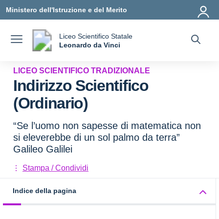
Vai ai contenuti
Vai al menu di navigazione
Vai al footer
Ministero dell'Istruzione e del Merito
Liceo Scientifico Statale
a
Leonardo da Vinci
— Visita la pagina iniziale della scuola
LICEO SCIENTIFICO TRADIZIONALE
Indirizzo Scientifico
(Ordinario)
“Se l’uomo non sapesse di matematica non
si eleverebbe di un sol palmo da terra”
Galileo Galilei
Stampa / Condividi
Indice della pagina