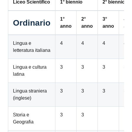
Liceo Scientifico
1° biennio
2° biennio
1°
2°
3°
4°
Ordinario
anno
anno
anno
an
Lingua e
4
4
4
4
letteratura italiana
Lingua e cultura
3
3
3
3
latina
Lingua straniera
3
3
3
3
(inglese)
Storia e
3
3
Geografia