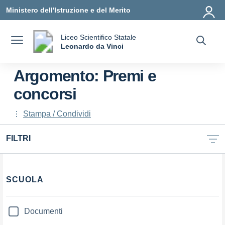
Vai ai contenuti
Vai al menu di navigazione
Vai al footer
Ministero dell'Istruzione e del Merito
Liceo Scientifico Statale
a
Leonardo da Vinci
— Visita la pagina iniziale della scuola
Argomento: Premi e
concorsi
Stampa / Condividi
FILTRI
Filtri
SCUOLA
Documenti