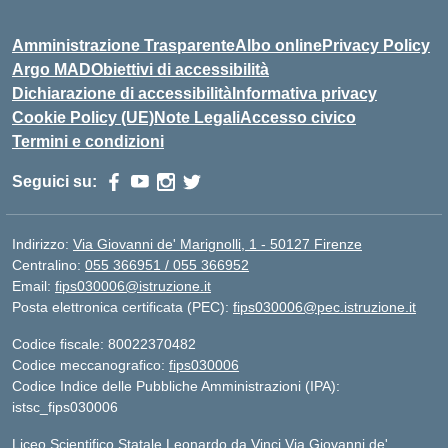
Amministrazione Trasparente
Albo online
Privacy Policy
Argo MAD
Obiettivi di accessibilità
Dichiarazione di accessibilità
Informativa privacy
Cookie Policy (UE)
Note Legali
Accesso civico
Termini e condizioni
Seguici su:
Indirizzo:
Via Giovanni de' Marignolli, 1 - 50127 Firenze
Centralino:
055 366951 / 055 366952
Email:
fips030006@istruzione.it
Posta elettronica certificata (PEC):
fips030006@pec.istruzione.it
Codice fiscale: 80022370482
Codice meccanografico:
fips030006
Codice Indice delle Pubbliche Amministrazioni (IPA):
istsc_fips030006
Liceo Scientifico Statale Leonardo da Vinci Via Giovanni de'