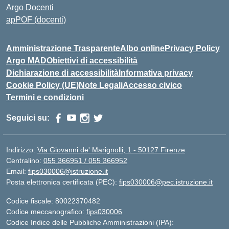
Argo Docenti
apPOF (docenti)
Amministrazione Trasparente
Albo online
Privacy Policy
Argo MAD
Obiettivi di accessibilità
Dichiarazione di accessibilità
Informativa privacy
Cookie Policy (UE)
Note Legali
Accesso civico
Termini e condizioni
Seguici su:
Indirizzo:
Via Giovanni de' Marignolli, 1 - 50127 Firenze
Centralino:
055 366951 / 055 366952
Email:
fips030006@istruzione.it
Posta elettronica certificata (PEC):
fips030006@pec.istruzione.it
Codice fiscale: 80022370482
Codice meccanografico:
fips030006
Codice Indice delle Pubbliche Amministrazioni (IPA):