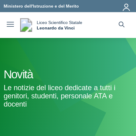
Vai ai contenuti
Vai al menu di navigazione
Vai al footer
Ministero dell'Istruzione e del Merito
Liceo Scientifico Statale
a
Leonardo da Vinci
— Visita la pagina iniziale della scuola
Novità
Le notizie del liceo dedicate a tutti i
genitori, studenti, personale ATA e
docenti