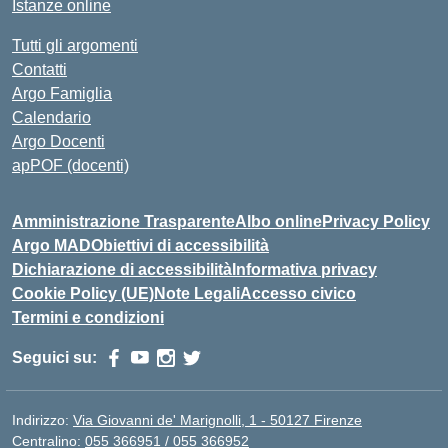
Istanze online
Tutti gli argomenti
Contatti
Argo Famiglia
Calendario
Argo Docenti
apPOF (docenti)
Amministrazione Trasparente
Albo online
Privacy Policy
Argo MAD
Obiettivi di accessibilità
Dichiarazione di accessibilità
Informativa privacy
Cookie Policy (UE)
Note Legali
Accesso civico
Termini e condizioni
Seguici su:
Indirizzo:
Via Giovanni de' Marignolli, 1 - 50127 Firenze
Centralino:
055 366951 / 055 366952