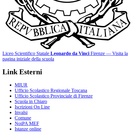
Liceo Scientifico Statale
Leonardo da Vinci
Firenze
— Visita la
pagina iniziale della scuola
Link Esterni
MIUR
Ufficio Scolastico Regionale Toscana
Ufficio Scolastico Provinciale di Firenze
Scuola in Chiaro
Iscrizioni On Line
Invalsi
Comune
NoiPA MEF
Istanze online