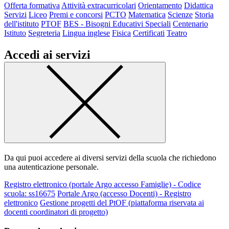
Offerta formativa
Attività extracurricolari
Orientamento
Didattica
Servizi
Liceo
Premi e concorsi
PCTO
Matematica
Scienze
Storia
dell'istituto
PTOF
BES - Bisogni Educativi Speciali
Centenario
Istituto
Segreteria
Lingua inglese
Fisica
Certificati
Teatro
Accedi ai servizi
Da qui puoi accedere ai diversi servizi della scuola che richiedono
una autenticazione personale.
Registro elettronico (portale Argo accesso Famiglie) - Codice
scuola: ss16675
Portale Argo (accesso Docenti) - Registro
elettronico
Gestione progetti del PtOF (piattaforma riservata ai
docenti coordinatori di progetto)