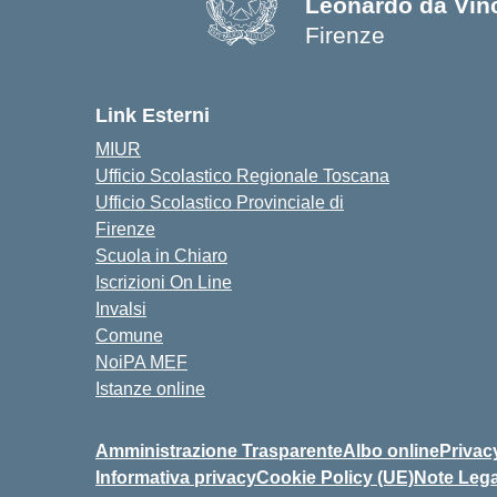
Leonardo da Vin
Firenze
— Visita la pagina
Link Esterni
MIUR
Ufficio Scolastico Regionale Toscana
Ufficio Scolastico Provinciale di
Firenze
Scuola in Chiaro
Iscrizioni On Line
Invalsi
Comune
NoiPA MEF
Istanze online
Amministrazione Trasparente
Albo online
Privac
Informativa privacy
Cookie Policy (UE)
Note Lega