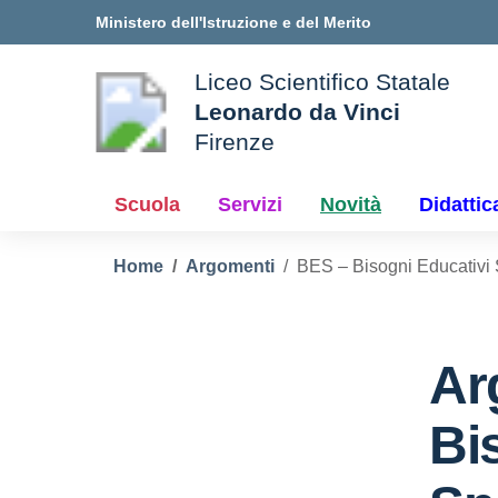
Vai ai contenuti
Vai al menu di navigazione
Vai al footer
Ministero dell'Istruzione e del Merito
Liceo Scientifico Statale
Leonardo da Vinci
Firenze
le della scuola
— Visita la pagina iniziale d
Scuola
Servizi
Novità
Didattic
Home
Argomenti
BES – Bisogni Educativi 
Ar
Bi