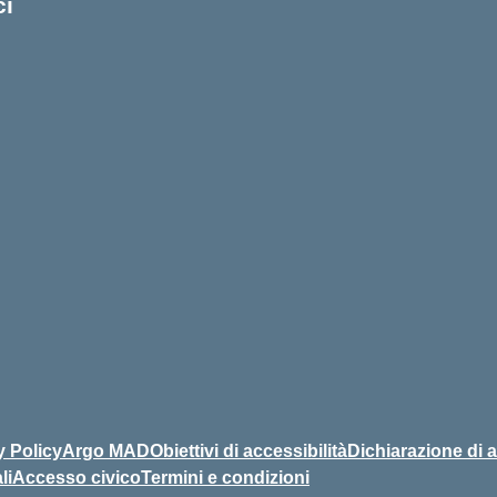
ci
 iniziale della scuola
y Policy
Argo MAD
Obiettivi di accessibilità
Dichiarazione di a
li
Accesso civico
Termini e condizioni