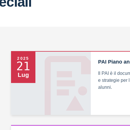
eciali
2025
PAI Piano an
21
Il PAI è il docu
Lug
e strategie per l
alunni.