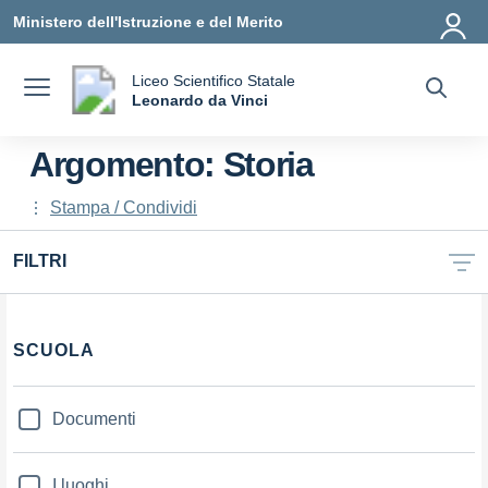
Vai ai contenuti
Vai al menu di navigazione
Vai al footer
Ministero dell'Istruzione e del Merito
Liceo Scientifico Statale
a
Leonardo da Vinci
— Visita la pagina iniziale della scuola
Argomento: Storia
Stampa / Condividi
FILTRI
Filtri
SCUOLA
Documenti
I luoghi