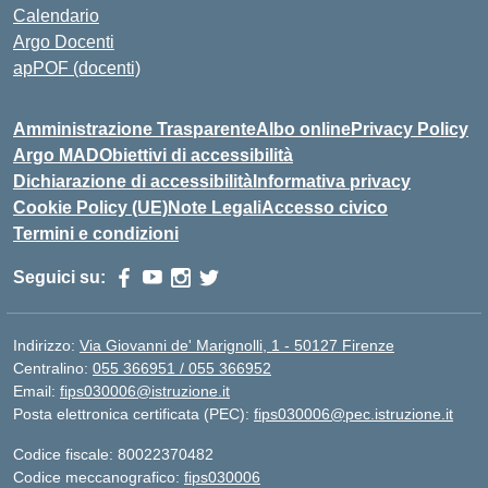
Calendario
Argo Docenti
apPOF (docenti)
Amministrazione Trasparente
Albo online
Privacy Policy
Argo MAD
Obiettivi di accessibilità
Dichiarazione di accessibilità
Informativa privacy
Cookie Policy (UE)
Note Legali
Accesso civico
Termini e condizioni
Seguici su:
Indirizzo:
Via Giovanni de' Marignolli, 1 - 50127 Firenze
Centralino:
055 366951 / 055 366952
Email:
fips030006@istruzione.it
Posta elettronica certificata (PEC):
fips030006@pec.istruzione.it
Codice fiscale: 80022370482
Codice meccanografico:
fips030006