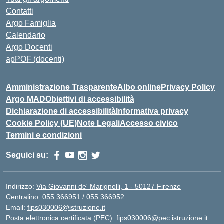
Contatti
Argo Famiglia
Calendario
Argo Docenti
apPOF (docenti)
Amministrazione Trasparente
Albo online
Privacy Policy
Argo MAD
Obiettivi di accessibilità
Dichiarazione di accessibilità
Informativa privacy
Cookie Policy (UE)
Note Legali
Accesso civico
Termini e condizioni
Seguici su:
Indirizzo:
Via Giovanni de' Marignolli, 1 - 50127 Firenze
Centralino:
055 366951 / 055 366952
Email:
fips030006@istruzione.it
Posta elettronica certificata (PEC):
fips030006@pec.istruzione.it