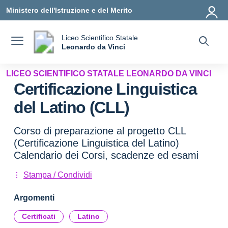
Vai ai contenuti
Vai al menu di navigazione
Vai al footer
Ministero dell'Istruzione e del Merito
Liceo Scientifico Statale
a
Leonardo da Vinci
— Visita la pagina iniziale della scuola
LICEO SCIENTIFICO STATALE LEONARDO DA VINCI
Certificazione Linguistica
del Latino (CLL)
Corso di preparazione al progetto CLL
(Certificazione Linguistica del Latino)
Calendario dei Corsi, scadenze ed esami
Stampa / Condividi
Argomenti
Certificati
Latino