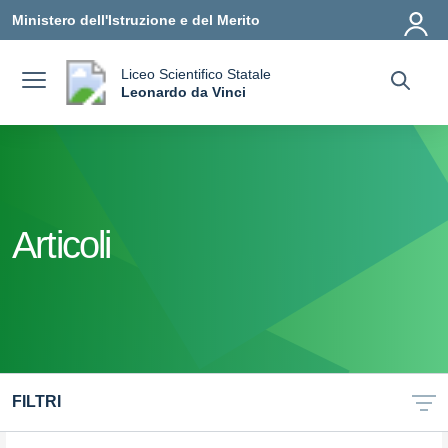
Vai ai contenuti
Vai al menu di navigazione
Vai al footer
Ministero dell'Istruzione e del Merito
Liceo Scientifico Statale
a
Leonardo da Vinci
— Visita la pagina iniziale della scuola
Articoli
FILTRI