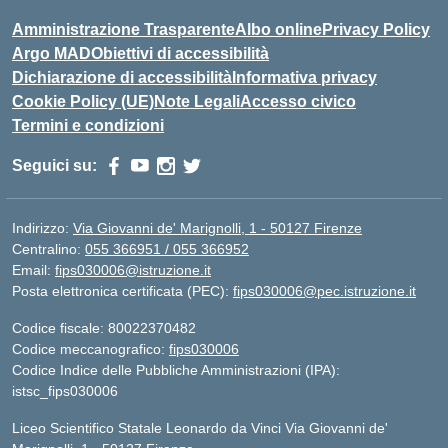
Amministrazione Trasparente
Albo online
Privacy Policy
Argo MAD
Obiettivi di accessibilità
Dichiarazione di accessibilità
Informativa privacy
Cookie Policy (UE)
Note Legali
Accesso civico
Termini e condizioni
Seguici su:
Indirizzo:
Via Giovanni de' Marignolli, 1 - 50127 Firenze
Centralino:
055 366951 / 055 366952
Email:
fips030006@istruzione.it
Posta elettronica certificata (PEC):
fips030006@pec.istruzione.it
Codice fiscale: 80022370482
Codice meccanografico:
fips030006
Codice Indice delle Pubbliche Amministrazioni (IPA):
istsc_fips030006
Liceo Scientifico Statale Leonardo da Vinci Via Giovanni de'