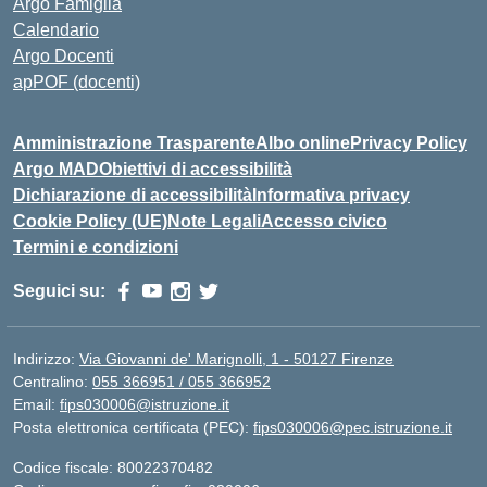
Argo Famiglia
Calendario
Argo Docenti
apPOF (docenti)
Amministrazione Trasparente
Albo online
Privacy Policy
Argo MAD
Obiettivi di accessibilità
Dichiarazione di accessibilità
Informativa privacy
Cookie Policy (UE)
Note Legali
Accesso civico
Termini e condizioni
Seguici su:
Indirizzo:
Via Giovanni de' Marignolli, 1 - 50127 Firenze
Centralino:
055 366951 / 055 366952
Email:
fips030006@istruzione.it
Posta elettronica certificata (PEC):
fips030006@pec.istruzione.it
Codice fiscale: 80022370482