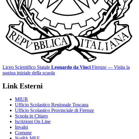
Liceo Scientifico Statale
Leonardo da Vinci
Firenze
— Visita la
pagina iniziale della scuola
Link Esterni
MIUR
Ufficio Scolastico Regionale Toscana
Ufficio Scolastico Provinciale di Firenze
Scuola in Chiaro
Iscrizioni On Line
Invalsi
Comune
NoiPA MEF