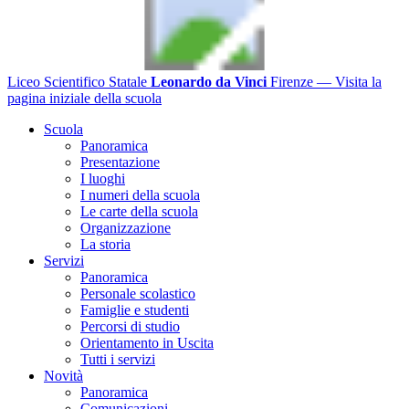
Liceo Scientifico Statale
Leonardo da Vinci
Firenze
— Visita la
pagina iniziale della scuola
Scuola
Panoramica
Presentazione
I luoghi
I numeri della scuola
Le carte della scuola
Organizzazione
La storia
Servizi
Panoramica
Personale scolastico
Famiglie e studenti
Percorsi di studio
Orientamento in Uscita
Tutti i servizi
Novità
Panoramica
Comunicazioni