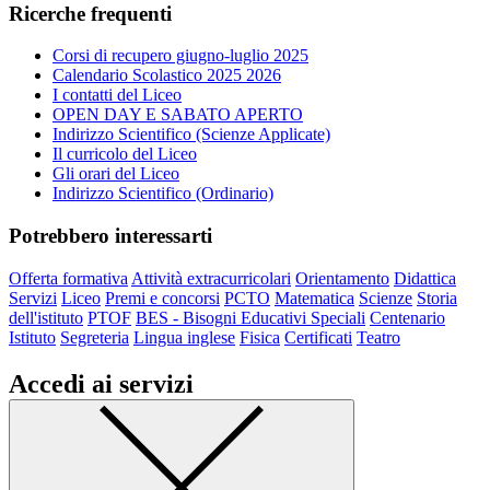
Ricerche frequenti
Corsi di recupero giugno-luglio 2025
Calendario Scolastico 2025 2026
I contatti del Liceo
OPEN DAY E SABATO APERTO
Indirizzo Scientifico (Scienze Applicate)
Il curricolo del Liceo
Gli orari del Liceo
Indirizzo Scientifico (Ordinario)
Potrebbero interessarti
Offerta formativa
Attività extracurricolari
Orientamento
Didattica
Servizi
Liceo
Premi e concorsi
PCTO
Matematica
Scienze
Storia
dell'istituto
PTOF
BES - Bisogni Educativi Speciali
Centenario
Istituto
Segreteria
Lingua inglese
Fisica
Certificati
Teatro
Accedi ai servizi