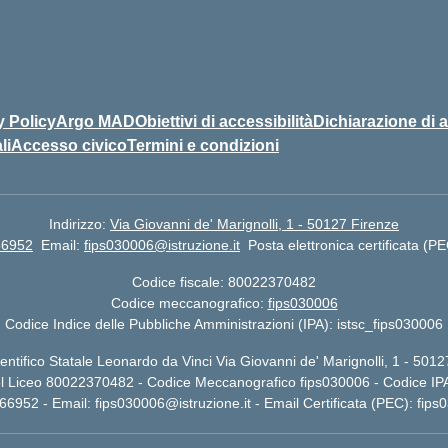
y Policy
Argo MAD
Obiettivi di accessibilità
Dichiarazione di a
li
Accesso civico
Termini e condizioni
Indirizzo:
Via Giovanni de' Marignolli, 1 - 50127 Firenze
66952
Email:
fips030006@istruzione.it
Posta elettronica certificata (P
Codice fiscale: 80022370482
Codice meccanografico:
fips030006
Codice Indice delle Pubbliche Amministrazioni (IPA): istsc_fips030006
entifico Statale Leonardo da Vinci Via Giovanni de' Marignolli, 1 - 501
el Liceo 80022370482 - Codice Meccanografico fips030006 - Codice IPA
366952 - Email:
fips030006@istruzione.it
- Email Certificata (PEC):
fips