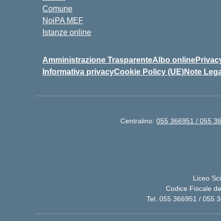
Comune
NoiPA MEF
Istanze online
Amministrazione Trasparente
Albo online
Privac
Informativa privacy
Cookie Policy (UE)
Note Lega
Centralino:
055 366951 / 055 3
Liceo Sci
Codice Fiscale d
Tel. 055 366951 / 055 