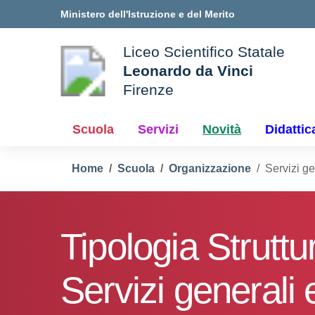
Vai ai contenuti
Vai al menu di navigazione
Vai al footer
Ministero dell'Istruzione e del Merito
Liceo Scientifico Statale
Leonardo da Vinci
Firenze
le della scuola
— Visita la pagina iniziale d
Scuola
Servizi
Novità
Didattic
Home
Scuola
Organizzazione
Servizi ge
Tipologia Struttu
Servizi generali 