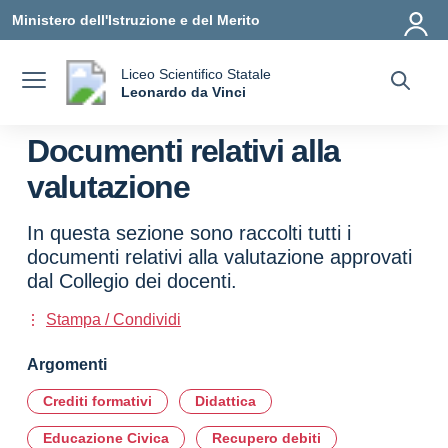
Vai ai contenuti
Vai al menu di navigazione
Vai al footer
Ministero dell'Istruzione e del Merito
Liceo Scientifico Statale
a
Leonardo da Vinci
— Visita la pagina iniziale della scuola
Documenti relativi alla
valutazione
In questa sezione sono raccolti tutti i
documenti relativi alla valutazione approvati
dal Collegio dei docenti.
Stampa / Condividi
Argomenti
Crediti formativi
Didattica
Educazione Civica
Recupero debiti