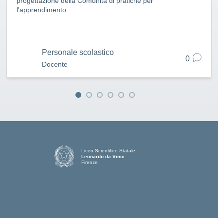
progettazione della Comunità di pratiche per
l'apprendimento
Personale scolastico
0
Docente
Liceo Scientifico Statale
Leonardo da Vinci
Firenze
— Visita la pagina iniziale della scuola