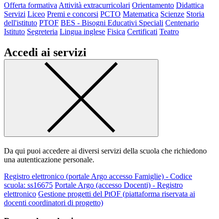
Offerta formativa
Attività extracurricolari
Orientamento
Didattica
Servizi
Liceo
Premi e concorsi
PCTO
Matematica
Scienze
Storia
dell'istituto
PTOF
BES - Bisogni Educativi Speciali
Centenario
Istituto
Segreteria
Lingua inglese
Fisica
Certificati
Teatro
Accedi ai servizi
Da qui puoi accedere ai diversi servizi della scuola che richiedono
una autenticazione personale.
Registro elettronico (portale Argo accesso Famiglie) - Codice
scuola: ss16675
Portale Argo (accesso Docenti) - Registro
elettronico
Gestione progetti del PtOF (piattaforma riservata ai
docenti coordinatori di progetto)