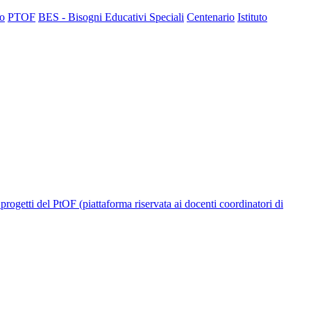
to
PTOF
BES - Bisogni Educativi Speciali
Centenario
Istituto
progetti del PtOF (piattaforma riservata ai docenti coordinatori di