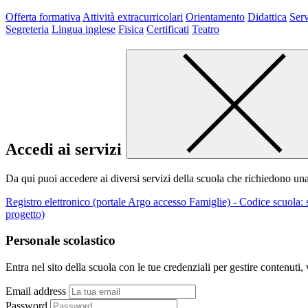
Offerta formativa
Attività extracurricolari
Orientamento
Didattica
Serv
Segreteria
Lingua inglese
Fisica
Certificati
Teatro
Accedi ai servizi
Da qui puoi accedere ai diversi servizi della scuola che richiedono un
Registro elettronico (portale Argo accesso Famiglie) - Codice scuola:
progetto)
Personale scolastico
Entra nel sito della scuola con le tue credenziali per gestire contenuti, v
Email address
Password