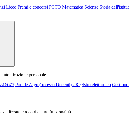
izi
Liceo
Premi e concorsi
PCTO
Matematica
Scienze
Storia dell'istitu
a autenticazione personale.
 ss16675
Portale Argo (accesso Docenti) - Registro elettronico
Gestione 
isualizzare circolari e altre funzionalità.