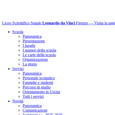
Liceo Scientifico Statale
Leonardo da Vinci
Firenze
— Visita la pagi
Scuola
Panoramica
Presentazione
I luoghi
I numeri della scuola
Le carte della scuola
Organizzazione
La storia
Servizi
Panoramica
Personale scolastico
Famiglie e studenti
Percorsi di studio
Orientamento in Uscita
Tutti i servizi
Novità
Panoramica
Comunicazioni
Iscrizioni a.s. 2025-2026