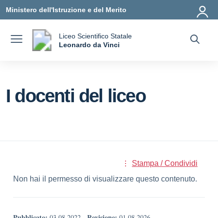
Vai ai contenuti
Vai al menu di navigazione
Vai al footer
Ministero dell'Istruzione e del Merito
Liceo Scientifico Statale
a
Leonardo da Vinci
— Visita la pagina iniziale della scuola
I docenti del liceo
Stampa / Condividi
Non hai il permesso di visualizzare questo contenuto.
Pubblicato:
Revisione:
03.08.2022
-
01.08.2026