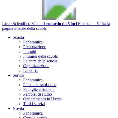
Liceo Scientifico Statale
Leonardo da Vinci
Firenze
— Visita la
pagina iniziale della scuola
Scuola
Panoramica
Presentazione
I luoghi
I numeri della scuola
Le carte della scuola
Organizzazione
La storia
Servizi
Panoramica
Personale scolastico
Famiglie e studenti
Percorsi di studio
Orientamento in Uscita
Tutti i servizi
Novità
Panoramica
Comunicazioni