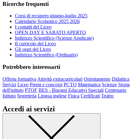
Ricerche frequenti
Corsi di recupero giugno-luglio 2025
Calendario Scolastico 2025 2026
I contatti del Liceo
OPEN DAY E SABATO APERTO
Indirizzo Scientifico (Scienze Applicate)
Il curricolo del Liceo
Gli orari del Liceo
Indirizzo Scientifico (Ordinario)
Potrebbero interessarti
Offerta formativa
Attività extracurricolari
Orientamento
Didattica
Servizi
Liceo
Premi e concorsi
PCTO
Matematica
Scienze
Storia
dell'istituto
PTOF
BES - Bisogni Educativi Speciali
Centenario
Istituto
Segreteria
Lingua inglese
Fisica
Certificati
Teatro
Accedi ai servizi