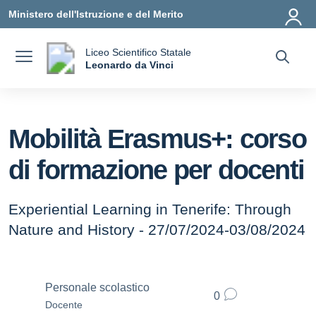
Vai ai contenuti
Vai al menu di navigazione
Vai al footer
Ministero dell'Istruzione e del Merito
Liceo Scientifico Statale
a
Leonardo da Vinci
— Visita la pagina iniziale della scuola
Mobilità Erasmus+: corso
di formazione per docenti
Experiential Learning in Tenerife: Through
Nature and History - 27/07/2024-03/08/2024
Personale scolastico
0
Docente