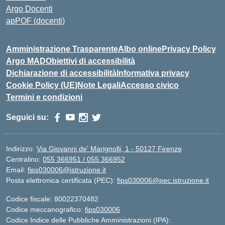
Argo Docenti
apPOF (docenti)
Amministrazione Trasparente
Albo online
Privacy Policy
Argo MAD
Obiettivi di accessibilità
Dichiarazione di accessibilità
Informativa privacy
Cookie Policy (UE)
Note Legali
Accesso civico
Termini e condizioni
Seguici su:
Indirizzo:
Via Giovanni de' Marignolli, 1 - 50127 Firenze
Centralino:
055 366951 / 055 366952
Email:
fips030006@istruzione.it
Posta elettronica certificata (PEC):
fips030006@pec.istruzione.it
Codice fiscale: 80022370482
Codice meccanografico:
fips030006
Codice Indice delle Pubbliche Amministrazioni (IPA):