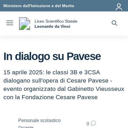
Vai ai contenuti
Vai al menu di navigazione
Vai al footer
Ministero dell'Istruzione e del Merito
Liceo Scientifico Statale
a
Leonardo da Vinci
— Visita la pagina iniziale della scuola
In dialogo su Pavese
15 aprile 2025: le classi 3B e 3CSA
dialogano sull'opera di Cesare Pavese -
evento organizzato dal Gabinetto Vieusseux
con la Fondazione Cesare Pavese
Personale scolastico
0
Docente