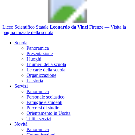
Liceo Scientifico Statale
Leonardo da Vinci
Firenze
— Visita la
pagina iniziale della scuola
Scuola
Panoramica
Presentazione
I luoghi
I numeri della scuola
Le carte della scuola
Organizzazione
La storia
Servizi
Panoramica
Personale scolastico
Famiglie e studenti
Percorsi di studio
Orientamento in Uscita
Tutti i servizi
Novità
Panoramica
Comunicazioni