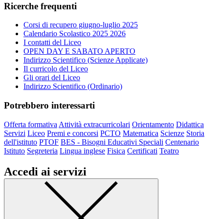
Ricerche frequenti
Corsi di recupero giugno-luglio 2025
Calendario Scolastico 2025 2026
I contatti del Liceo
OPEN DAY E SABATO APERTO
Indirizzo Scientifico (Scienze Applicate)
Il curricolo del Liceo
Gli orari del Liceo
Indirizzo Scientifico (Ordinario)
Potrebbero interessarti
Offerta formativa
Attività extracurricolari
Orientamento
Didattica
Servizi
Liceo
Premi e concorsi
PCTO
Matematica
Scienze
Storia
dell'istituto
PTOF
BES - Bisogni Educativi Speciali
Centenario
Istituto
Segreteria
Lingua inglese
Fisica
Certificati
Teatro
Accedi ai servizi