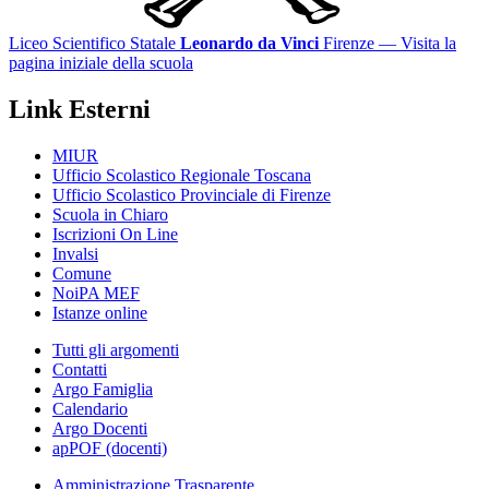
Liceo Scientifico Statale
Leonardo da Vinci
Firenze
— Visita la
pagina iniziale della scuola
Link Esterni
MIUR
Ufficio Scolastico Regionale Toscana
Ufficio Scolastico Provinciale di Firenze
Scuola in Chiaro
Iscrizioni On Line
Invalsi
Comune
NoiPA MEF
Istanze online
Tutti gli argomenti
Contatti
Argo Famiglia
Calendario
Argo Docenti
apPOF (docenti)
Amministrazione Trasparente