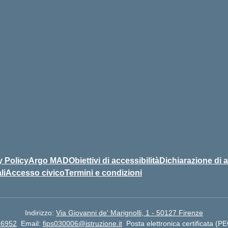
y Policy
Argo MAD
Obiettivi di accessibilità
Dichiarazione di a
li
Accesso civico
Termini e condizioni
Indirizzo:
Via Giovanni de' Marignolli, 1 - 50127 Firenze
66952
Email:
fips030006@istruzione.it
Posta elettronica certificata (P