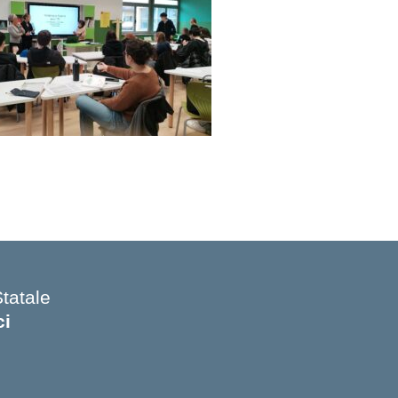
Statale
ci
 iniziale della scuola