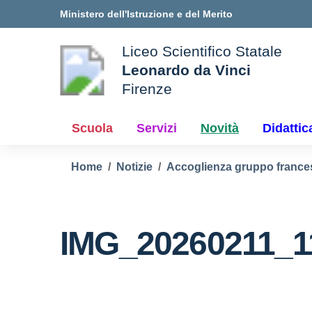
Vai ai contenuti
Vai al menu di navigazione
Vai al footer
Ministero dell'Istruzione e del Merito
Liceo Scientifico Statale
Leonardo da Vinci
Firenze
le della scuola
— Visita la pagina iniziale d
Scuola
Servizi
Novità
Didattic
Home
Notizie
Accoglienza gruppo france
IMG_20260211_1