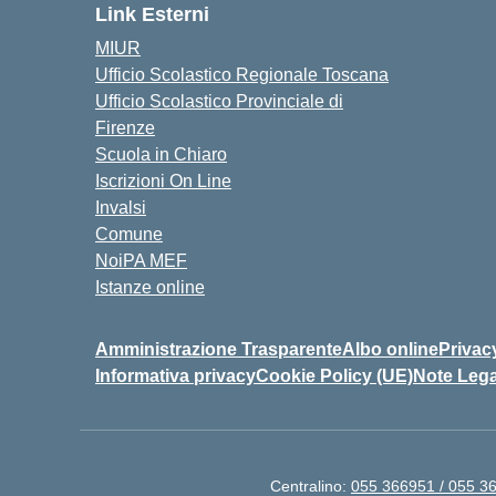
Link Esterni
MIUR
Ufficio Scolastico Regionale Toscana
Ufficio Scolastico Provinciale di
Firenze
Scuola in Chiaro
Iscrizioni On Line
Invalsi
Comune
NoiPA MEF
Istanze online
Amministrazione Trasparente
Albo online
Privac
Informativa privacy
Cookie Policy (UE)
Note Lega
Centralino:
055 366951 / 055 3