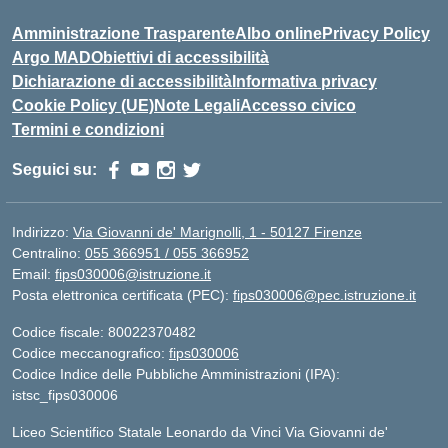
Amministrazione Trasparente
Albo online
Privacy Policy
Argo MAD
Obiettivi di accessibilità
Dichiarazione di accessibilità
Informativa privacy
Cookie Policy (UE)
Note Legali
Accesso civico
Termini e condizioni
Seguici su:
Indirizzo:
Via Giovanni de' Marignolli, 1 - 50127 Firenze
Centralino:
055 366951 / 055 366952
Email:
fips030006@istruzione.it
Posta elettronica certificata (PEC):
fips030006@pec.istruzione.it
Codice fiscale: 80022370482
Codice meccanografico:
fips030006
Codice Indice delle Pubbliche Amministrazioni (IPA):
istsc_fips030006
Liceo Scientifico Statale Leonardo da Vinci Via Giovanni de'