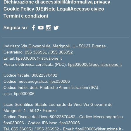
Dichiarazione di accessibilità
Informativa privacy
Cookie Policy (UE)
Note Legali
Accesso civico
Termini e condizioni
Seguici su:
Indirizzo:
Via Giovanni de' Marignolli, 1 - 50127 Firenze
Centralino:
055 366951 / 055 366952
Email:
fips030006@istruzione.it
Posta elettronica certificata (PEC):
fips030006@pec.istruzione.it
Codice fiscale: 80022370482
Codice meccanografico:
fips030006
Codice Indice delle Pubbliche Amministrazioni (IPA):
istsc_fips030006
Liceo Scientifico Statale Leonardo da Vinci Via Giovanni de'
Marignolli, 1 - 50127 Firenze
Codice Fiscale del Liceo 80022370482 - Codice Meccanografico
fips030006 - Codice IPA istsc_fips030006
Tel. 055 366951 / 055 366952 - Email:
fips030006@istruzione.it
-