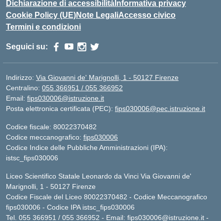
Dichiarazione di accessibilità
Informativa privacy
Cookie Policy (UE)
Note Legali
Accesso civico
Termini e condizioni
Seguici su:
Indirizzo:
Via Giovanni de' Marignolli, 1 - 50127 Firenze
Centralino:
055 366951 / 055 366952
Email:
fips030006@istruzione.it
Posta elettronica certificata (PEC):
fips030006@pec.istruzione.it
Codice fiscale: 80022370482
Codice meccanografico:
fips030006
Codice Indice delle Pubbliche Amministrazioni (IPA):
istsc_fips030006
Liceo Scientifico Statale Leonardo da Vinci Via Giovanni de'
Marignolli, 1 - 50127 Firenze
Codice Fiscale del Liceo 80022370482 - Codice Meccanografico
fips030006 - Codice IPA istsc_fips030006
Tel. 055 366951 / 055 366952 - Email:
fips030006@istruzione.it
-