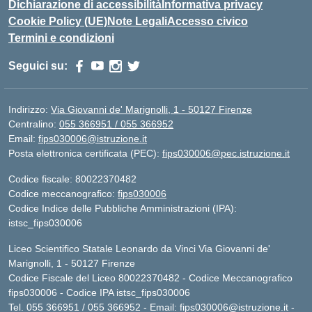
Dichiarazione di accessibilità
Informativa privacy
Cookie Policy (UE)
Note Legali
Accesso civico
Termini e condizioni
Seguici su:
Indirizzo:
Via Giovanni de' Marignolli, 1 - 50127 Firenze
Centralino:
055 366951 / 055 366952
Email:
fips030006@istruzione.it
Posta elettronica certificata (PEC):
fips030006@pec.istruzione.it
Codice fiscale: 80022370482
Codice meccanografico:
fips030006
Codice Indice delle Pubbliche Amministrazioni (IPA):
istsc_fips030006
Liceo Scientifico Statale Leonardo da Vinci Via Giovanni de'
Marignolli, 1 - 50127 Firenze
Codice Fiscale del Liceo 80022370482 - Codice Meccanografico
fips030006 - Codice IPA istsc_fips030006
Tel. 055 366951 / 055 366952 - Email:
fips030006@istruzione.it
-