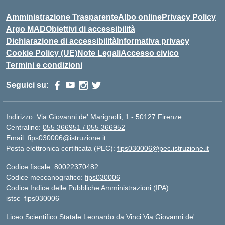
Amministrazione Trasparente
Albo online
Privacy Policy
Argo MAD
Obiettivi di accessibilità
Dichiarazione di accessibilità
Informativa privacy
Cookie Policy (UE)
Note Legali
Accesso civico
Termini e condizioni
Seguici su:
Indirizzo:
Via Giovanni de' Marignolli, 1 - 50127 Firenze
Centralino:
055 366951 / 055 366952
Email:
fips030006@istruzione.it
Posta elettronica certificata (PEC):
fips030006@pec.istruzione.it
Codice fiscale: 80022370482
Codice meccanografico:
fips030006
Codice Indice delle Pubbliche Amministrazioni (IPA):
istsc_fips030006
Liceo Scientifico Statale Leonardo da Vinci Via Giovanni de'