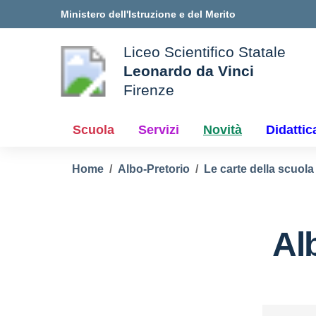
Vai ai contenuti
Vai al menu di navigazione
Vai al footer
Ministero dell'Istruzione e del Merito
Liceo Scientifico Statale
Leonardo da Vinci
Firenze
le della scuola
— Visita la pagina iniziale d
Scuola
Servizi
Novità
Didattic
Home
Albo-Pretorio
Le carte della scuola
Al