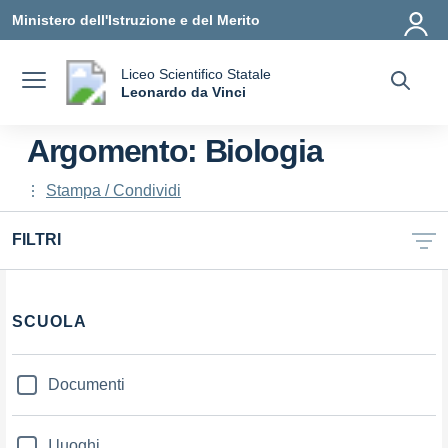
Vai ai contenuti
Vai al menu di navigazione
Vai al footer
Ministero dell'Istruzione e del Merito
Liceo Scientifico Statale
a
Leonardo da Vinci
— Visita la pagina iniziale della scuola
Argomento: Biologia
Stampa / Condividi
FILTRI
Filtri
SCUOLA
Documenti
I luoghi