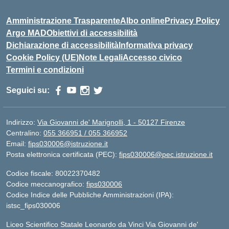
Amministrazione Trasparente
Albo online
Privacy Policy
Argo MAD
Obiettivi di accessibilità
Dichiarazione di accessibilità
Informativa privacy
Cookie Policy (UE)
Note Legali
Accesso civico
Termini e condizioni
Seguici su:
Indirizzo:
Via Giovanni de' Marignolli, 1 - 50127 Firenze
Centralino:
055 366951 / 055 366952
Email:
fips030006@istruzione.it
Posta elettronica certificata (PEC):
fips030006@pec.istruzione.it
Codice fiscale: 80022370482
Codice meccanografico:
fips030006
Codice Indice delle Pubbliche Amministrazioni (IPA):
istsc_fips030006
Liceo Scientifico Statale Leonardo da Vinci Via Giovanni de'