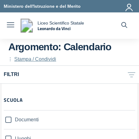
Vai ai contenuti
Vai al menu di navigazione
Vai al footer
Ministero dell'Istruzione e del Merito
Liceo Scientifico Statale
Leonardo da Vinci
a
— Visita la pagina iniziale della scuola
Argomento: Calendario
Stampa / Condividi
FILTRI
Filtri
SCUOLA
Documenti
I luoghi