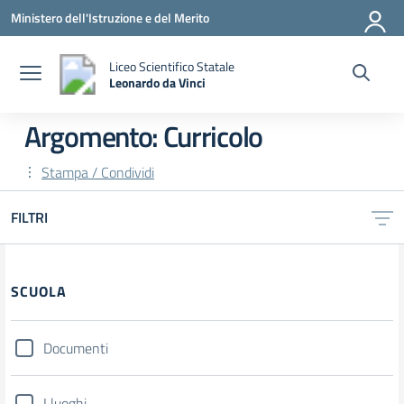
Vai ai contenuti
Vai al menu di navigazione
Vai al footer
Ministero dell'Istruzione e del Merito
Liceo Scientifico Statale
Leonardo da Vinci
— Visita la pagina iniziale della scuola
Argomento: Curricolo
Stampa / Condividi
FILTRI
Filtri
SCUOLA
Documenti
I luoghi