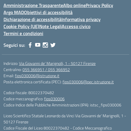
Amministrazione Trasparente
Albo online
Privacy Policy
Argo MAD
Obiettivi di accessibilità
Dichiarazione di accessibilità
Informativa privacy
Cookie Policy (UE)
Note Legali
Accesso civico
Termini e condizioni
Seguici su:
Indirizzo:
Via Giovanni de' Marignolli, 1 - 50127 Firenze
Centralino:
055 366951 / 055 366952
Email:
fips030006@istruzione.it
Posta elettronica certificata (PEC):
fips030006@pec.istruzione.it
Codice fiscale: 80022370482
Codice meccanografico:
fips030006
Codice Indice delle Pubbliche Amministrazioni (IPA): istsc_fips030006
Liceo Scientifico Statale Leonardo da Vinci Via Giovanni de' Marignolli, 1 -
50127 Firenze
Codice Fiscale del Liceo 80022370482 - Codice Meccanografico