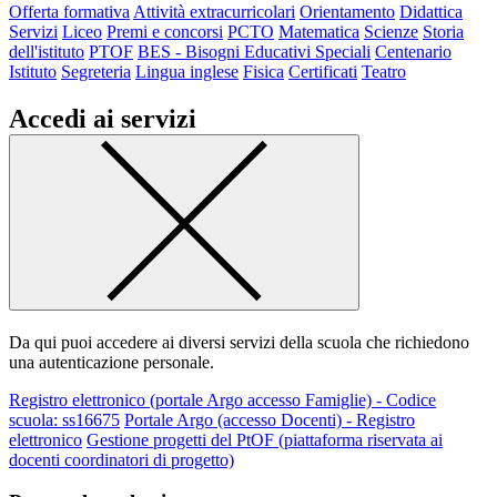
Offerta formativa
Attività extracurricolari
Orientamento
Didattica
Servizi
Liceo
Premi e concorsi
PCTO
Matematica
Scienze
Storia
dell'istituto
PTOF
BES - Bisogni Educativi Speciali
Centenario
Istituto
Segreteria
Lingua inglese
Fisica
Certificati
Teatro
Accedi ai servizi
Da qui puoi accedere ai diversi servizi della scuola che richiedono
una autenticazione personale.
Registro elettronico (portale Argo accesso Famiglie) - Codice
scuola: ss16675
Portale Argo (accesso Docenti) - Registro
elettronico
Gestione progetti del PtOF (piattaforma riservata ai
docenti coordinatori di progetto)