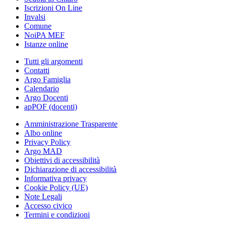
Iscrizioni On Line
Invalsi
Comune
NoiPA MEF
Istanze online
Tutti gli argomenti
Contatti
Argo Famiglia
Calendario
Argo Docenti
apPOF (docenti)
Amministrazione Trasparente
Albo online
Privacy Policy
Argo MAD
Obiettivi di accessibilità
Dichiarazione di accessibilità
Informativa privacy
Cookie Policy (UE)
Note Legali
Accesso civico
Termini e condizioni