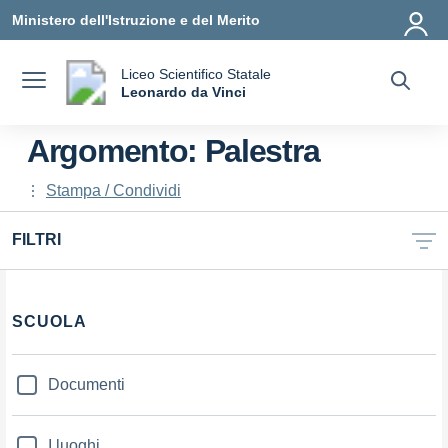
Vai ai contenuti
Vai al menu di navigazione
Vai al footer
Ministero dell'Istruzione e del Merito
Liceo Scientifico Statale
a
Leonardo da Vinci
— Visita la pagina iniziale della scuola
Argomento: Palestra
Stampa / Condividi
FILTRI
Filtri
SCUOLA
Documenti
I luoghi